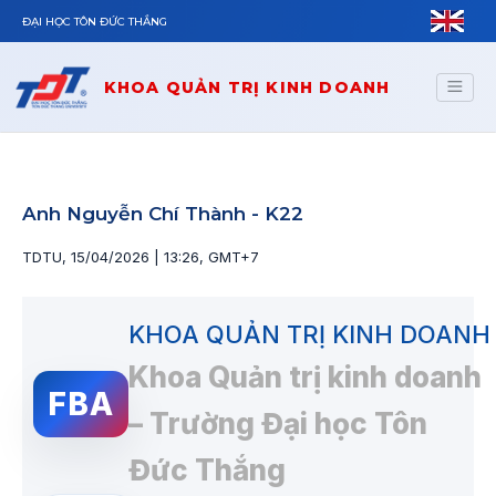
Skip to main content
ĐẠI HỌC TÔN ĐỨC THẮNG
KHOA QUẢN TRỊ KINH DOANH
Anh Nguyễn Chí Thành - K22
TDTU, 15/04/2026 | 13:26, GMT+7
KHOA QUẢN TRỊ KINH DOANH
Khoa Quản trị kinh doanh
FBA
– Trường Đại học Tôn
Đức Thắng