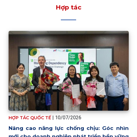
Hợp tác
|
10/07/2026
HỢP TÁC QUỐC TẾ
Nâng cao năng lực chống chịu: Góc nhìn
mới cho doanh nghiệp phát triển bền vững