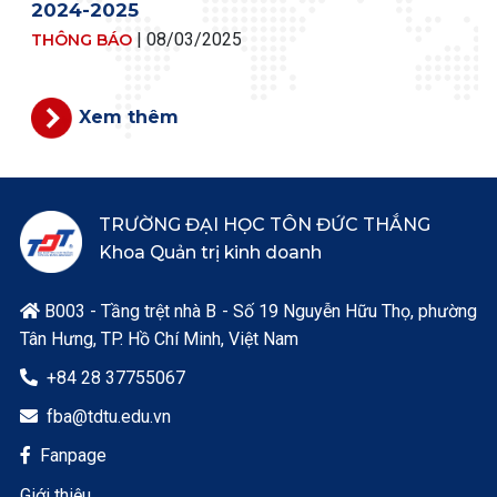
2024-2025
|
08/03/2025
THÔNG BÁO
Xem thêm
TRƯỜNG ĐẠI HỌC TÔN ĐỨC THẮNG
Khoa Quản trị kinh doanh
B003 - Tầng trệt nhà B - Số 19 Nguyễn Hữu Thọ, phường

Tân Hưng, TP. Hồ Chí Minh, Việt Nam
+84 28 37755067

fba@tdtu.edu.vn

Fanpage

Giới thiệu