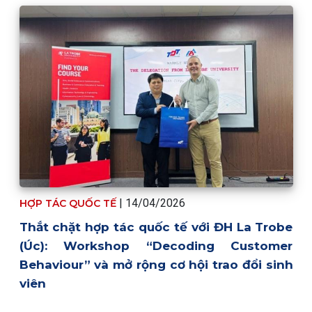
|
14/04/2026
HỢP TÁC QUỐC TẾ
Thắt chặt hợp tác quốc tế với ĐH La Trobe
(Úc): Workshop “Decoding Customer
Behaviour” và mở rộng cơ hội trao đổi sinh
viên