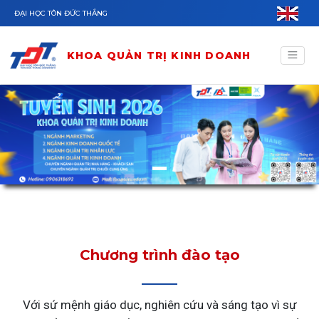
Nhảy đến nội dung
ĐẠI HỌC TÔN ĐỨC THẮNG
KHOA QUẢN TRỊ KINH DOANH
Chương trình đào tạo
Với sứ mệnh giáo dục, nghiên cứu và sáng tạo vì sự