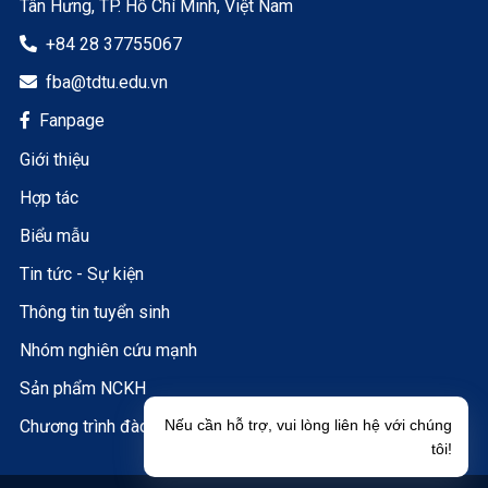
Tân Hưng, TP. Hồ Chí Minh, Việt Nam
+84 28 37755067

fba@tdtu.edu.vn

Fanpage

Giới thiệu
Hợp tác
Biểu mẫu
Tin tức - Sự kiện
Thông tin tuyển sinh
Nhóm nghiên cứu mạnh
Sản phẩm NCKH
Chương trình đào tạo
Nếu cần hỗ trợ, vui lòng liên hệ với chúng
tôi!