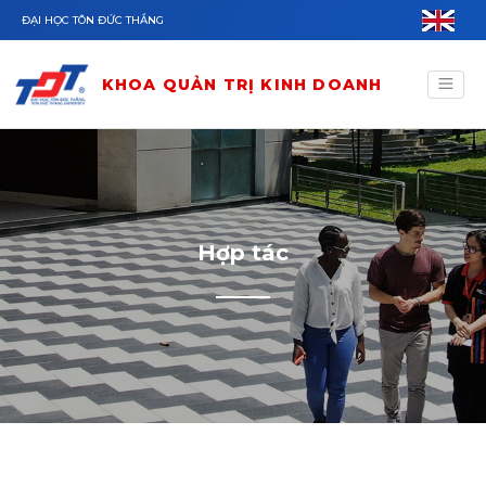
Nhảy đến nội dung
ĐẠI HỌC TÔN ĐỨC THẮNG
KHOA QUẢN TRỊ KINH DOANH
Hợp tác