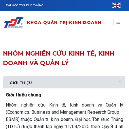
Nhảy đến nội dung
ĐẠI HỌC TÔN ĐỨC THẮNG
KHOA QUẢN TRỊ KINH DOANH
NHÓM NGHIÊN CỨU KINH TẾ, KINH
DOANH VÀ QUẢN LÝ
Tab chính
TOGG
(TAB HOẠT ĐỘNG)
GIỚI THIỆU
Giới thiệu chung
Nhóm nghiên cứu Kinh tế, Kinh doanh và Quản lý
(Economics, Business and Management Research Group –
EBMR) thuộc Quản trị kinh doanh, Đại học Tôn Đức Thắng
(TDTU) được thành lập ngày 11/04/2025 theo Quyết định