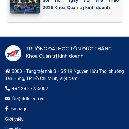
Sôi nổi ngày hội thể thao
2026 Khoa Quản trị kinh doanh
TRƯỜNG ĐẠI HỌC TÔN ĐỨC THẮNG
Khoa Quản trị kinh doanh
B003 - Tầng trệt nhà B - Số 19 Nguyễn Hữu Thọ, phường

Tân Hưng, TP. Hồ Chí Minh, Việt Nam
+84 28 37755067

fba@tdtu.edu.vn

Fanpage

Giới thiệu