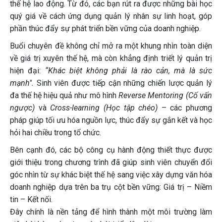
thế hệ lao động. Từ đó, các bạn rút ra được những bài học
quý giá về cách ứng dụng quản lý nhân sự linh hoạt, góp
phần thúc đẩy sự phát triển bền vững của doanh nghiệp.
Buổi chuyên đề không chỉ mở ra một khung nhìn toàn diện
về giá trị xuyên thế hệ, mà còn khẳng định triết lý quản trị
hiện đại:
“Khác biệt không phải là rào cản, mà là sức
mạnh".
Sinh viên được tiếp cận những chiến lược quản lý
đa thế hệ hiệu quả như mô hình
Reverse Mentoring (Cố vấn
ngược)
và
Cross-learning (Học tập chéo)
– các phương
pháp giúp tối ưu hóa nguồn lực, thúc đẩy sự gắn kết và học
hỏi hai chiều trong tổ chức.
Bên cạnh đó, các bộ công cụ hành động thiết thực được
giới thiệu trong chương trình đã giúp sinh viên chuyển đổi
góc nhìn từ sự khác biệt thế hệ sang việc xây dựng văn hóa
doanh nghiệp dựa trên ba trụ cột bền vững: Giá trị – Niềm
tin – Kết nối.
Đây chính là nền tảng để hình thành một môi trường làm