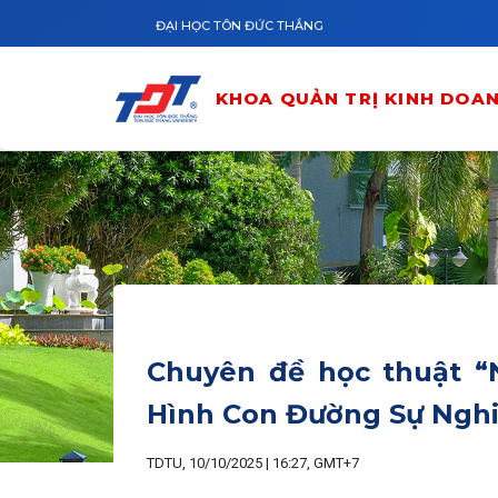
Skip to main content
ĐẠI HỌC TÔN ĐỨC THẮNG
KHOA QUẢN TRỊ KINH DOA
Chuyên đề học thuật 
Hình Con Đường Sự Ngh
TDTU, 10/10/2025 | 16:27, GMT+7