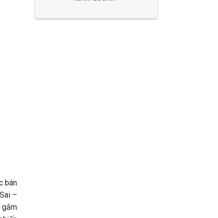
c bán
Sai –
i gắm