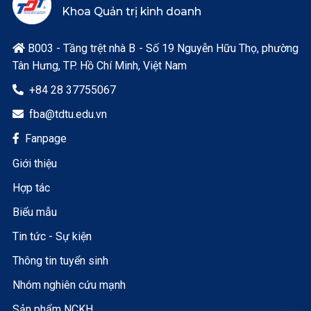
Khoa Quản trị kinh doanh
B003 - Tầng trệt nhà B - Số 19 Nguyễn Hữu Thọ, phường

Tân Hưng, TP. Hồ Chí Minh, Việt Nam
+84 28 37755067

fba@tdtu.edu.vn

Fanpage

Giới thiệu
Hợp tác
Biểu mẫu
Tin tức - Sự kiện
Thông tin tuyển sinh
Nhóm nghiên cứu mạnh
Sản phẩm NCKH