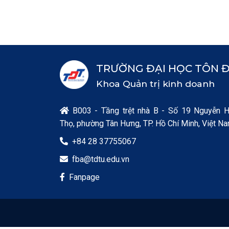
TRƯỜNG ĐẠI HỌC TÔN 
Khoa Quản trị kinh doanh
B003 - Tầng trệt nhà B - Số 19 Nguyễn 

Thọ, phường Tân Hưng, TP. Hồ Chí Minh, Việt N
+84 28 37755067

fba@tdtu.edu.vn

Fanpage
