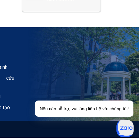
sinh
n cứu
H
o tạo
Nếu cần hỗ trợ, vui lòng liên hệ với chúng tôi!