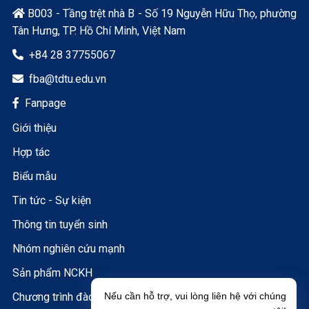
B003 - Tầng trệt nhà B - Số 19 Nguyễn Hữu Thọ, phường

Tân Hưng, TP. Hồ Chí Minh, Việt Nam
+84 28 37755067

fba@tdtu.edu.vn

Fanpage

Giới thiệu
Hợp tác
Biểu mẫu
Tin tức - Sự kiện
Thông tin tuyển sinh
Nhóm nghiên cứu mạnh
Sản phẩm NCKH
Chương trình đào tạo
Nếu cần hỗ trợ, vui lòng liên hệ với chúng