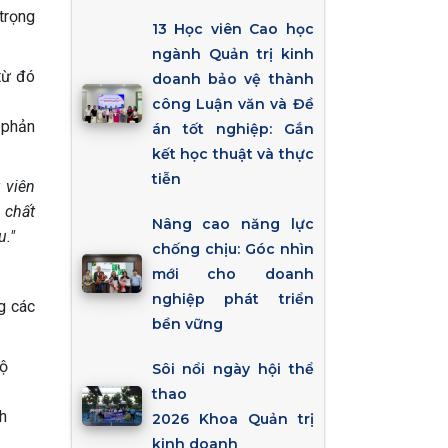
 trọng
13 Học viên Cao học
ngành Quản trị kinh
từ đó
doanh bảo vệ thành
công Luận văn và Đề
 phản
án tốt nghiệp: Gắn
kết học thuật và thực
tiễn
 viên
 chất
Nâng cao năng lực
u."
chống chịu: Góc nhìn
mới cho doanh
nghiệp phát triển
g các
bền vững
độ
Sôi nổi ngày hội thể
thao
h
2026 Khoa Quản trị
kinh doanh