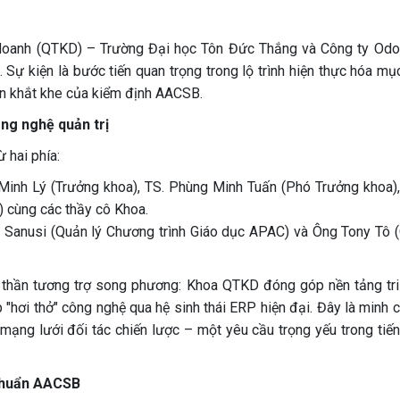
 doanh (QTKD) – Trường Đại học Tôn Đức Thắng và Công ty Od
Sự kiện là bước tiến quan trọng trong lộ trình hiện thực hóa mục
ẩn khắt khe của kiểm định AACSB.
ông nghệ quản trị
 hai phía:
inh Lý (Trưởng khoa), TS. Phùng Minh Tuấn (Phó Trưởng khoa),
 cùng các thầy cô Khoa.
 Sanusi (Quản lý Chương trình Giáo dục APAC) và Ông Tony Tô 
h thần tương trợ song phương: Khoa QTKD đóng góp nền tảng tri
 "hơi thở" công nghệ qua hệ sinh thái ERP hiện đại. Đây là minh 
ạng lưới đối tác chiến lược – một yêu cầu trọng yếu trong tiến 
 chuẩn AACSB