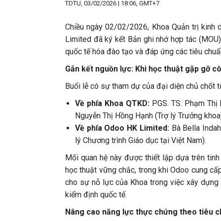
TDTU, 03/02/2026 | 18:06, GMT+7
Chiều ngày 02/02/2026, Khoa Quản trị kinh
Limited đã ký kết Bản ghi nhớ hợp tác (MOU). 
quốc tế hóa đào tạo và đáp ứng các tiêu chu
Gắn kết nguồn lực: Khi học thuật gặp gỡ c
Buổi lễ có sự tham dự của đại diện chủ chốt từ
Về phía Khoa QTKD:
PGS. TS. Phạm Thị M
Nguyễn Thị Hồng Hạnh (Trợ lý Trưởng khoa)
Về phía Odoo HK Limited:
Bà Bella Indah
lý Chương trình Giáo dục tại Việt Nam).
Mối quan hệ này được thiết lập dựa trên tin
học thuật vững chắc, trong khi Odoo cung cấp
cho sự nỗ lực của Khoa trong việc xây dựng m
kiểm định quốc tế.
Nâng cao năng lực thực chứng theo tiêu