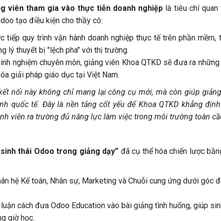
ng viên tham gia vào thực tiễn doanh nghiệp
là tiêu chí quan
doo tạo điều kiện cho thầy cô:
c tiếp quy trình vận hành doanh nghiệp thực tế trên phần mềm, 
g lý thuyết bị "lệch pha" với thị trường.
inh nghiệm chuyên môn, giảng viên Khoa QTKD sẽ đưa ra những
hóa giải pháp giáo dục tại Việt Nam.
kết nối này không chỉ mang lại công cụ mới, mà còn giúp giảng
ành quốc tế. Đây là nền tảng cốt yếu để Khoa QTKD khẳng định
h viên ra trường đủ năng lực làm việc trong môi trường toàn cầ
sinh thái Odoo trong giảng dạy”
đã cụ thể hóa chiến lược bằn
hân hệ Kế toán, Nhân sự, Marketing và Chuỗi cung ứng dưới góc 
luận cách đưa Odoo Education vào bài giảng tình huống, giúp sin
ng giờ học.