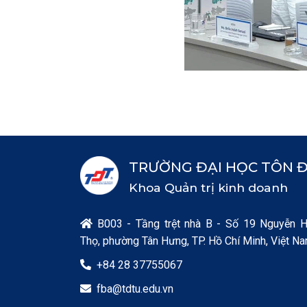
TRƯỜNG ĐẠI HỌC TÔN 
Khoa Quản trị kinh doanh
B003 - Tầng trệt nhà B - Số 19 Nguyễn 

Thọ, phường Tân Hưng, TP. Hồ Chí Minh, Việt N
+84 28 37755067

fba@tdtu.edu.vn
