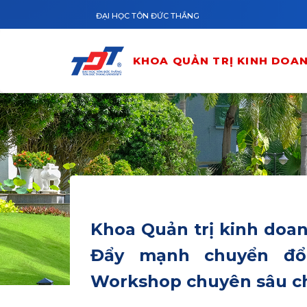
Nhảy đến nội dung
ĐẠI HỌC TÔN ĐỨC THẮNG
KHOA QUẢN TRỊ KINH DOA
Khoa Quản trị kinh doa
Đẩy mạnh chuyển đổ
Workshop chuyên sâu ch