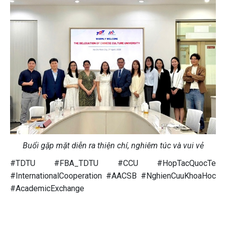
Buổi gặp mặt diễn ra thiện chí, nghiêm túc và vui vẻ
#TDTU #FBA_TDTU #CCU #HopTacQuocTe
#InternationalCooperation #AACSB #NghienCuuKhoaHoc
#AcademicExchange