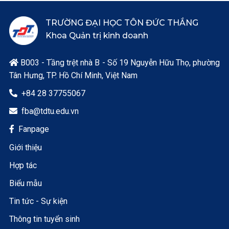
TRƯỜNG ĐẠI HỌC TÔN ĐỨC THẮNG
Khoa Quản trị kinh doanh
B003 - Tầng trệt nhà B - Số 19 Nguyễn Hữu Thọ, phường

Tân Hưng, TP. Hồ Chí Minh, Việt Nam
+84 28 37755067

fba@tdtu.edu.vn

Fanpage

Giới thiệu
Hợp tác
Biểu mẫu
Tin tức - Sự kiện
Thông tin tuyển sinh