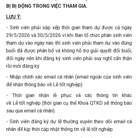
BỊ BỊ ĐỘNG TRONG VIỆC THAM GIA.
LƯU Ý:
- Sinh viên phải sắp xếp thời gian tham dự được cả ngày
29/5/2026 và 30/5/2026 vì khi Ban tổ chức phân sinh viên
tham dự vào ngày nào thì sinh viên phải tham dự vào đúng
buổi đã được phân bổ và không hỗ trợ giải quyết đổi buổi,
đổi ngày nên khi đăng ký sinh viên phải suy nghĩ cẩn thận
rồi mới đăng ký.
- Nhập chính xác email cá nhân (email ngoài của sinh viên
để nhận thông báo về Lễ tốt nghiệp).
- Thời gian nhận lễ phục và các thông tin khác
về Lễ tốt nghiệp (thời gian cụ thể Khoa QTKD sẽ thông báo
sau qua email cá nhân).
- Sinh viên đăng ký dự lễ thường xuyên theo dõi email cá
nhân
để kịp thời cập nhật thông tin về lễ tốt nghiệp.