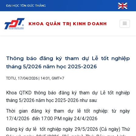
Skip to main content
ĐẠI HỌC TÔN ĐỨC THẮNG
KHOA QUẢN TRỊ KINH DOANH
Thông báo đăng ký tham dự Lễ tốt nghiệp
tháng 5/2026 năm học 2025-2026
TDTU, 17/04/2026 | 14:01, GMT+7
Khoa QTKD thông báo đăng ký tham dự Lễ tốt nghiệp
tháng 5/2026 năm học 2025-2026 như sau:
Thời gian đăng ký tham dự lễ tốt nghiệp: từ ngày
17/4/2026 đến 17:00 PM ngày 24/4/2026
Đăng ký dự lễ tốt nghiệp ngày 29/5/2026 (Cả ngày) Thứ