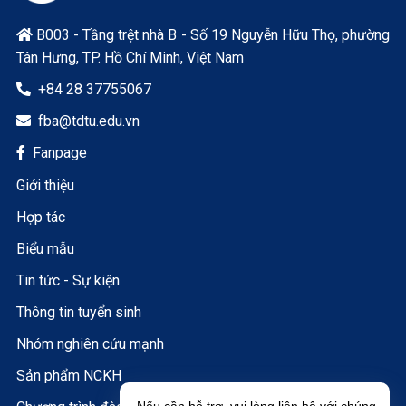
B003 - Tầng trệt nhà B - Số 19 Nguyễn Hữu Thọ, phường

Tân Hưng, TP. Hồ Chí Minh, Việt Nam
+84 28 37755067

fba@tdtu.edu.vn

Fanpage

Giới thiệu
Hợp tác
Biểu mẫu
Tin tức - Sự kiện
Thông tin tuyển sinh
Nhóm nghiên cứu mạnh
Sản phẩm NCKH