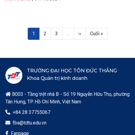
Pagination
Trang hiện thời
Trang
Trang
Next page
Last page
1
2
3
…
››
Cuối »
TRƯỜNG ĐẠI HỌC TÔN ĐỨC THẮNG
Khoa Quản trị kinh doanh
B003 - Tầng trệt nhà B - Số 19 Nguyễn Hữu Thọ, phường

Tân Hưng, TP. Hồ Chí Minh, Việt Nam
+84 28 37755067

fba@tdtu.edu.vn

Fanpage
