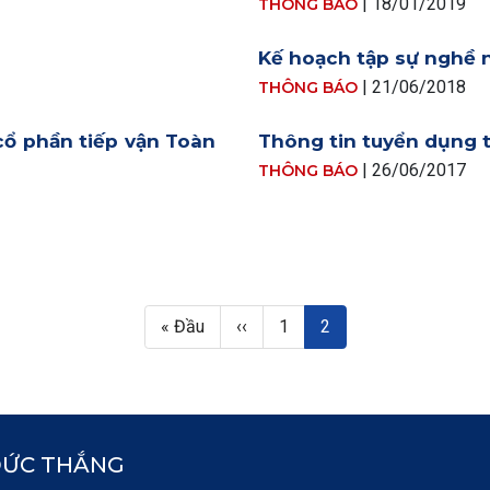
|
18/01/2019
THÔNG BÁO
Kế hoạch tập sự nghề 
|
21/06/2018
THÔNG BÁO
ổ phần tiếp vận Toàn
Thông tin tuyển dụng t
|
26/06/2017
THÔNG BÁO
First page
Trang trước
Trang
Trang hiện thời
« Đầu
‹‹
1
2
ĐỨC THẮNG