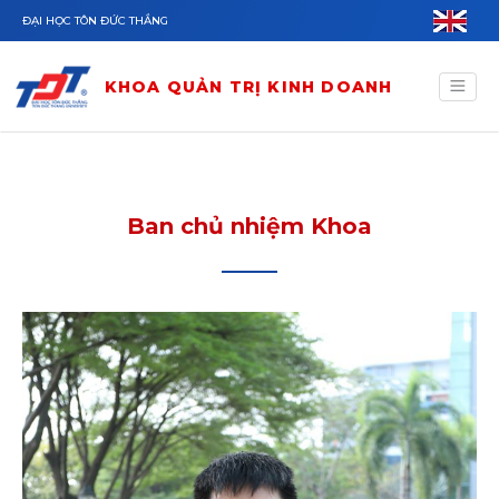
Nhảy đến nội dung
ĐẠI HỌC TÔN ĐỨC THẮNG
KHOA QUẢN TRỊ KINH DOANH
Ban chủ nhiệm Khoa