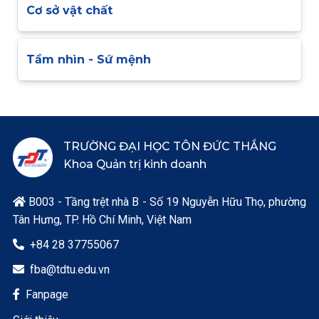
Cơ sở vật chất
Tầm nhìn - Sứ mệnh
TRƯỜNG ĐẠI HỌC TÔN ĐỨC THẮNG
Khoa Quản trị kinh doanh
B003 - Tầng trệt nhà B - Số 19 Nguyễn Hữu Thọ, phường

Tân Hưng, TP. Hồ Chí Minh, Việt Nam
+84 28 37755067

fba@tdtu.edu.vn

Fanpage
