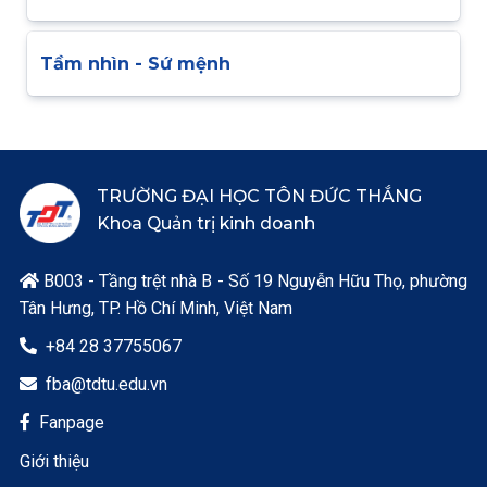
Tầm nhìn - Sứ mệnh
TRƯỜNG ĐẠI HỌC TÔN ĐỨC THẮNG
Khoa Quản trị kinh doanh
B003 - Tầng trệt nhà B - Số 19 Nguyễn Hữu Thọ, phường

Tân Hưng, TP. Hồ Chí Minh, Việt Nam
+84 28 37755067

fba@tdtu.edu.vn

Fanpage

Giới thiệu