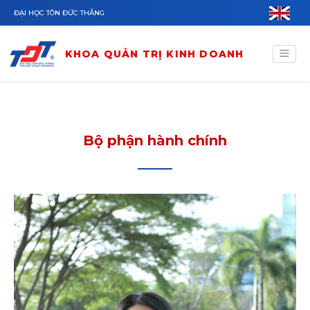
Skip to main content
ĐẠI HỌC TÔN ĐỨC THẮNG
KHOA QUẢN TRỊ KINH DOANH
Bộ phận hành chính