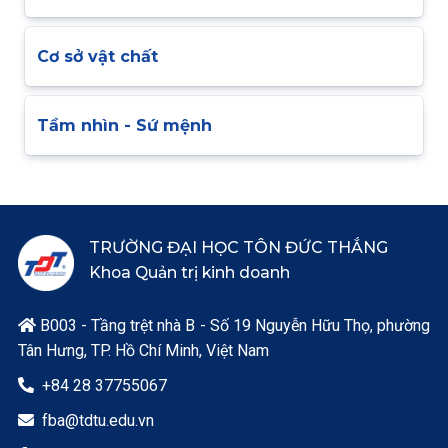
Cơ sở vật chất
Tầm nhìn - Sứ mệnh
TRƯỜNG ĐẠI HỌC TÔN ĐỨC THẮNG
Khoa Quản trị kinh doanh
B003 - Tầng trệt nhà B - Số 19 Nguyễn Hữu Thọ, phường

Tân Hưng, TP. Hồ Chí Minh, Việt Nam
+84 28 37755067

fba@tdtu.edu.vn
