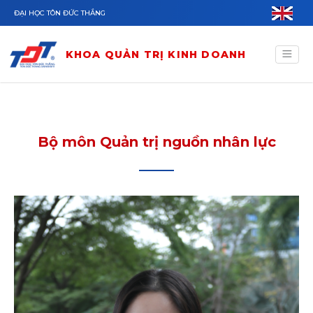
Nhảy đến nội dung
ĐẠI HỌC TÔN ĐỨC THẮNG
KHOA QUẢN TRỊ KINH DOANH
Bộ môn Quản trị nguồn nhân lực