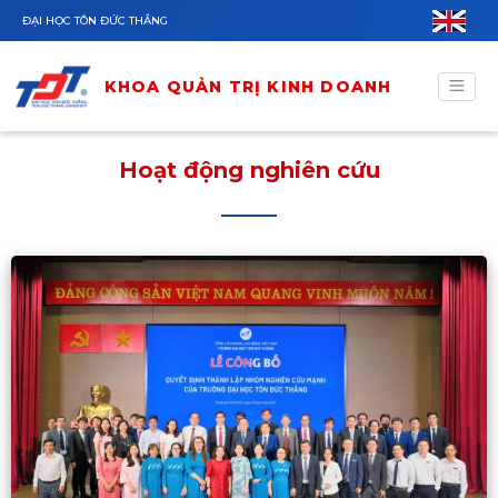
Nhảy đến nội dung
ĐẠI HỌC TÔN ĐỨC THẮNG
KHOA QUẢN TRỊ KINH DOANH
Hoạt động nghiên cứu