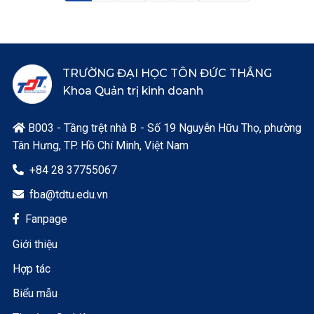
TRƯỜNG ĐẠI HỌC TÔN ĐỨC THẮNG
Khoa Quản trị kinh doanh
B003 - Tầng trệt nhà B - Số 19 Nguyễn Hữu Thọ, phường

Tân Hưng, TP. Hồ Chí Minh, Việt Nam
+84 28 37755067

fba@tdtu.edu.vn

Fanpage

Giới thiệu
Hợp tác
Biểu mẫu