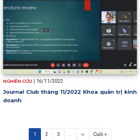
|
16/11/2022
NGHIÊN CỨU
Journal Club tháng 11/2022 Khoa quản trị kinh
doanh
Pagination
Trang hiện thời
Trang
Trang
Next page
Last page
1
2
3
…
››
Cuối »