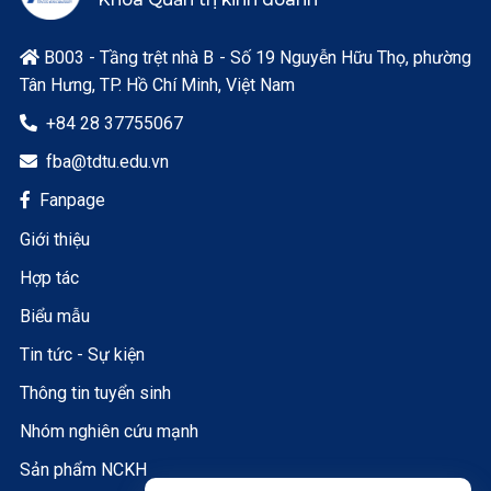
B003 - Tầng trệt nhà B - Số 19 Nguyễn Hữu Thọ, phường

Tân Hưng, TP. Hồ Chí Minh, Việt Nam
+84 28 37755067

fba@tdtu.edu.vn

Fanpage

Giới thiệu
Hợp tác
Biểu mẫu
Tin tức - Sự kiện
Thông tin tuyển sinh
Nhóm nghiên cứu mạnh
Sản phẩm NCKH