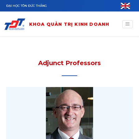
Nhảy đến nội dung
ĐẠI HỌC TÔN ĐỨC THẮNG
KHOA QUẢN TRỊ KINH DOANH
Adjunct Professors